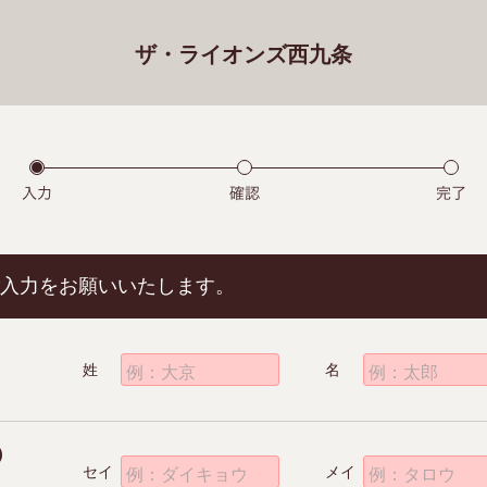
ザ・ライオンズ西九条
入力をお願いいたします。
姓
名
例：大京
例：太郎
)
セイ
メイ
例：ダイキョウ
例：タロウ