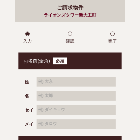
ご請求物件
ライオンズタワー新大工町
お名前(全角)
必須
姓
例) 大京
名
例) 太郎
セイ
例) ダイキョウ
メイ
例) タロウ