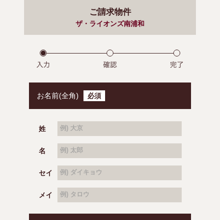
ご請求物件
ザ・ライオンズ南浦和
お名前(全角)
必須
姓
例) 大京
名
例) 太郎
セイ
例) ダイキョウ
メイ
例) タロウ